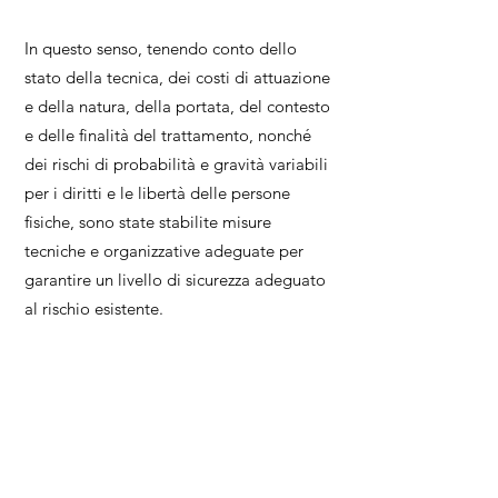
In questo senso, tenendo conto dello
stato della tecnica, dei costi di attuazione
e della natura, della portata, del contesto
e delle finalità del trattamento, nonché
dei rischi di probabilità e gravità variabili
per i diritti e le libertà delle persone
fisiche, sono state stabilite misure
tecniche e organizzative adeguate per
garantire un livello di sicurezza adeguato
al rischio esistente.
In ogni caso, INSCA TRADEMARK, S.L ha
adottato meccanismi sufficienti per:
Garantire la riservatezza, l’integrità, la
disponibilità e la resilienza permanenti
dei sistemi e dei servizi di trattamento.