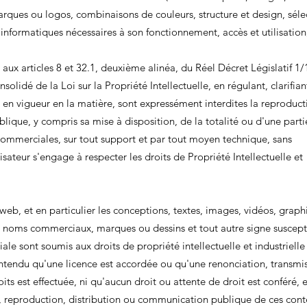
marques ou logos, combinaisons de couleurs, structure et design, séle
nformatiques nécessaires à son fonctionnement, accès et utilisation, 
ux articles 8 et 32.1, deuxième alinéa, du Réel Décret Législatif 1/
solidé de la Loi sur la Propriété Intellectuelle, en régulant, clarifian
 en vigueur en la matière, sont expressément interdites la reproducti
lique, y compris sa mise à disposition, de la totalité ou d'une parti
 commerciales, sur tout support et par tout moyen technique, sans
sateur s'engage à respecter les droits de Propriété Intellectuelle et
 web, et en particulier les conceptions, textes, images, vidéos, graph
es noms commerciaux, marques ou dessins et tout autre signe suscept
iale sont soumis aux droits de propriété intellectuelle et industriell
ntendu qu'une licence est accordée ou qu'une renonciation, transmis
oits est effectuée, ni qu'aucun droit ou attente de droit est conféré, 
on, reproduction, distribution ou communication publique de ces con