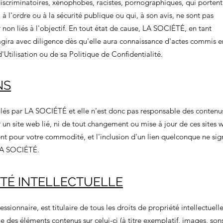
discriminatoires, xénophobes, racistes, pornographiques, qui portent
, à l'ordre ou à la sécurité publique ou qui, à son avis, ne sont pas
 non liés à l'objectif. En tout état de cause, LA SOCIÉTÉ, en tant
agira avec diligence dès qu'elle aura connaissance d'actes commis e
'Utilisation ou de sa Politique de Confidentialité.
NS
rôlés par LA SOCIÉTÉ et elle n'est donc pas responsable des contenu
sur un site web lié, ni de tout changement ou mise à jour de ces sites
t pour votre commodité, et l'inclusion d'un lien quelconque ne sign
 LA SOCIÉTÉ.
ÉTÉ INTELLECTUELLE
ionnaire, est titulaire de tous les droits de propriété intellectuelle
ue des éléments contenus sur celui-ci (à titre exemplatif, images, son