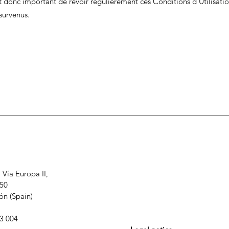
est donc important de revoir régulièrement ces Conditions d'Utilisatio
survenus.
 Vía Europa II,
550
ón (Spain)
3 004