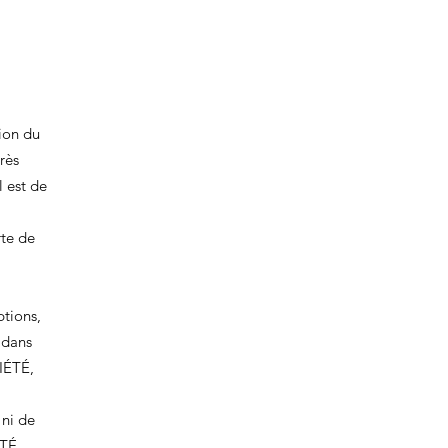
ion du
rès
l est de
rte de
tions,
 dans
CIÉTÉ,
 ni de
ÉTÉ