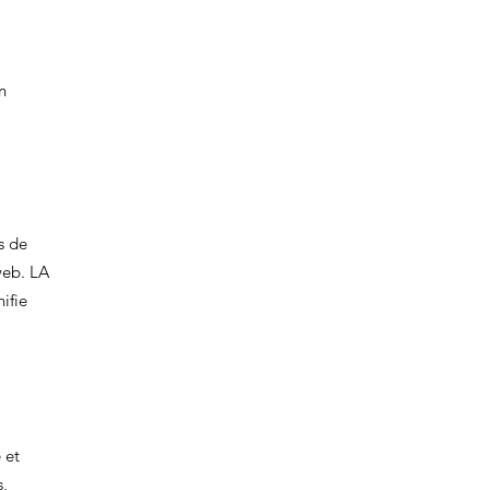
n
s de
 web. LA
ifie
 et
s,