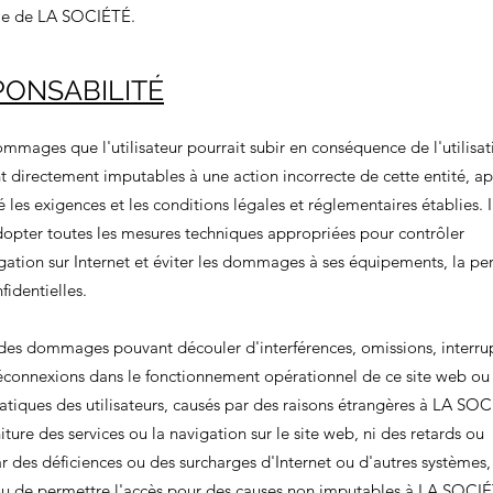
able de LA SOCIÉTÉ.
PONSABILITÉ
ages que l'utilisateur pourrait subir en conséquence de l'utilisat
directement imputables à une action incorrecte de cette entité, ap
 les exigences et les conditions légales et réglementaires établies. I
'adopter toutes les mesures techniques appropriées pour contrôler
gation sur Internet et éviter les dommages à ses équipements, la pe
fidentielles.
es dommages pouvant découler d'interférences, omissions, interrup
déconnexions dans le fonctionnement opérationnel de ce site web ou
atiques des utilisateurs, causés par des raisons étrangères à LA SO
ture des services ou la navigation sur le site web, ni des retards ou
ar des déficiences ou des surcharges d'Internet ou d'autres systèmes,
ce ou de permettre l'accès pour des causes non imputables à LA SOCI