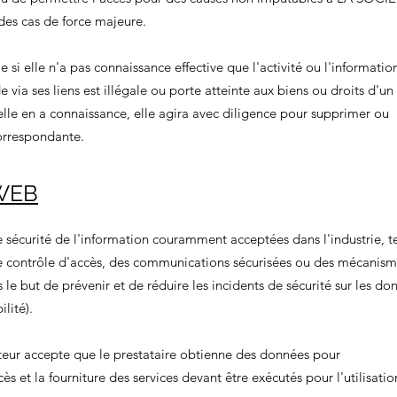
à des cas de force majeure.
i elle n'a pas connaissance effective que l'activité ou l'informatio
ia ses liens est illégale ou porte atteinte aux biens ou droits d'un 
elle en a connaissance, elle agira avec diligence pour supprimer ou
correspondante.
 WEB
e sécurité de l'information couramment acceptées dans l'industrie, te
e contrôle d'accès, des communications sécurisées ou des mécanis
 le but de prévenir et de réduire les incidents de sécurité sur les do
ilité).
isateur accepte que le prestataire obtienne des données pour
cès et la fourniture des services devant être exécutés pour l'utilisati