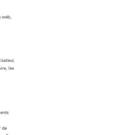
s web,
isateur,
re, les
ments
r de